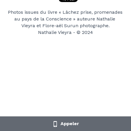
Stage DreamWater
Contact
Photos issues du livre « Lâchez prise, promenades 
Youtube
au pays de la Conscience » auteure Nathalie 
Atelier de pratiques corporell
Vieyra et Flore-aël Surun photographe.
Nathalie Vieyra - © 2024
Stage Réparer l'Intime
Stage Tantra Femme
Stage Tantra Femme2 - plénitude
Stage Tantra Mixte
Appeler