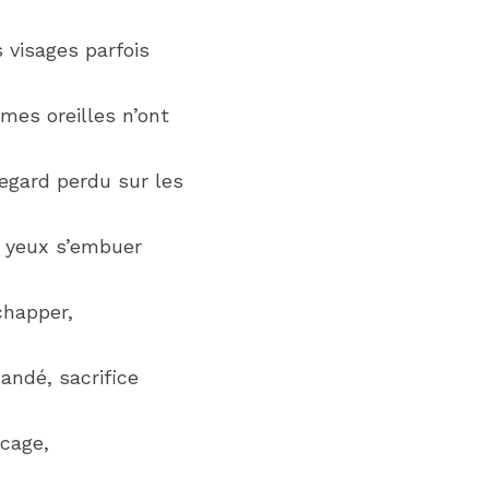
visages parfois 
es oreilles n’ont 
gard perdu sur les 
s yeux s’embuer 
chapper,
ndé, sacrifice 
 cage,