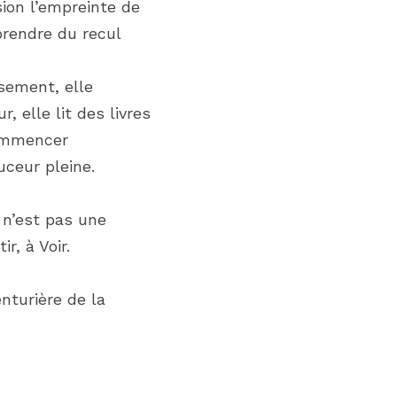
ion l’empreinte de 
rendre du recul 
sement, elle 
 elle lit des livres 
ommencer 
uceur pleine. 
n’est pas une 
r, à Voir.
turière de la 