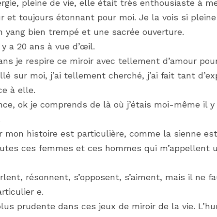
rgie, pleine de vie, elle était très enthousiaste à me
ûr et toujours étonnant pour moi. Je la vois si pleine
n yang bien trempé et une sacrée ouverture.
 y a 20 ans à vue d’œil.
ans je respire ce miroir avec tellement d’amour pou
llé sur moi, j’ai tellement cherché, j’ai fait tant d’e
e à elle.
ance, ok je comprends de là où j’étais moi-même il y
.
r mon histoire est particulière, comme la sienne est p
utes ces femmes et ces hommes qui m’appellent un 
rlent, résonnent, s’opposent, s’aiment, mais il ne fa
ticulier e.
lus prudente dans ces jeux de miroir de la vie. L’hum